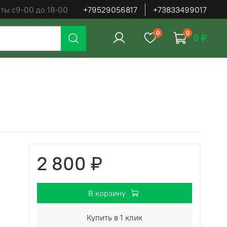
ты с9-00 до 18-00
+79529056817
+73833499017
0
0
0 ₽
2 800 ₽
В корзину
Купить в 1 клик