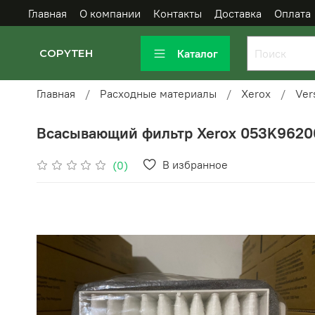
Главная
О компании
Контакты
Доставка
Оплата
Каталог
COPYTEH
Главная
Расходные материалы
Xerox
Ver
Всасывающий фильтр Xerox 053K9620
В избранное
(0)