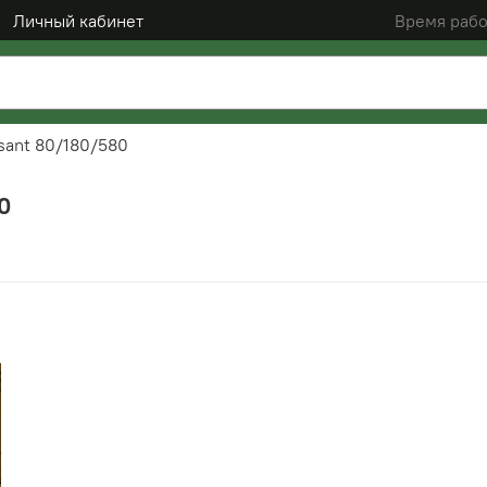
Личный кабинет
Время рабо
sant 80/180/580
0