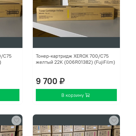
0/C75
Тонер-картридж XEROX 700/C75
)
желтый 22K (006R01382) (FujiFilm)
9 700 ₽
В корзину