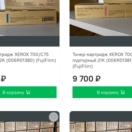
ртридж XEROX 700/C75
Тонер-картридж XEROX 70
2K (006R01380) (FujiFilm)
пурпурный 21K (006R01381
(FujiFilm)
 ₽
9 700 ₽
В корзину
В корзину