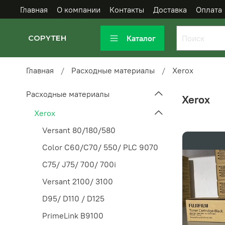
Главная
О компании
Контакты
Доставка
Оплата
Каталог
COPYTEH
Главная
Расходные материалы
Xerox
Расходные материалы
Xerox
Xerox
Versant 80/180/580
Color C60/C70/ 550/ PLC 9070
C75/ J75/ 700/ 700i
Versant 2100/ 3100
D95/ D110 / D125
PrimeLink B9100