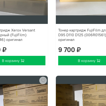
тридж Xerox Versant
Тонер картридж FujiFilm для Xerox
рный (FujiFilm)
D95 D110 D125 (006R01561)
46) оригинал
оригинал
0 ₽
9 700 ₽
В корзину
В корзину