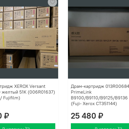
тридж XEROX Versant
Драм-картридж 013R00684
 желтый 51K (006R01637)
PrimeLink
/ Fujifilm)
B9100/B9110/B9125/B9136 O
(Fuji- Xerox CT351144)
0 ₽
25 480 ₽