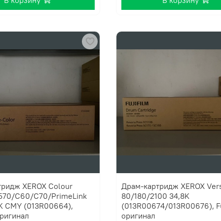
В корзину
В корзину
тридж XEROX Colour
Драм-картридж XEROX Ver
570/С60/С70/PrimeLink
80/180/2100 34,8K
K СMY (013R00664),
(013R00674/013R00676), Fu
оригинал
оригинал