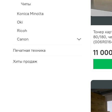
Чипы
Konica Minolta
Oki
Ricoh
Тонер кар
80/180, че
Canon
(006R016
Печатная техника
11 00
Хиты продаж