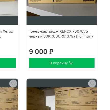
Тонер-картридж XEROX 700/C75
,
черный 30K (006R01379) (FujiFilm)
9 000 ₽
В корзину