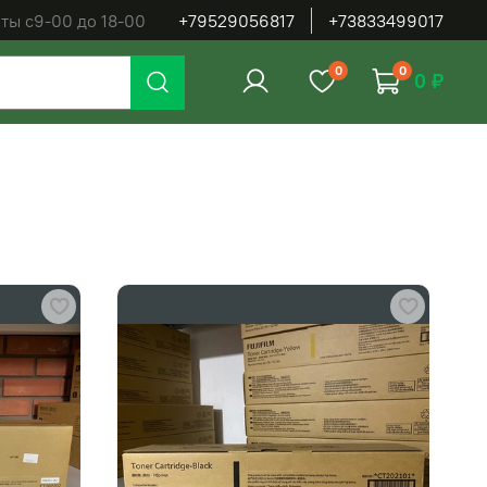
ты с9-00 до 18-00
+79529056817
+73833499017
0
0
0 ₽