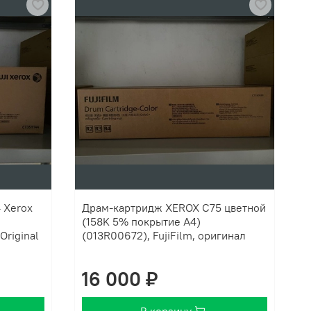
 Xerox
Драм-картридж XEROX C75 цветной
(158K 5% покрытие А4)
riginal
(013R00672), FujiFilm, оригинал
16 000 ₽