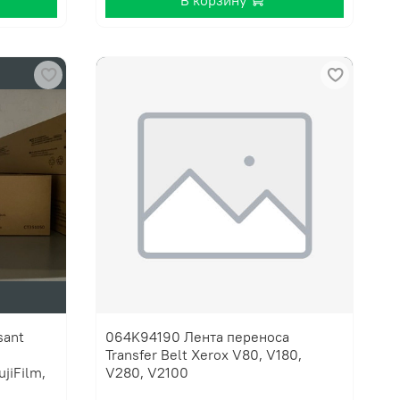
В корзину
sant
064K94190 Лента переноса
Transfer Belt Xerox V80, V180,
jiFilm,
V280, V2100