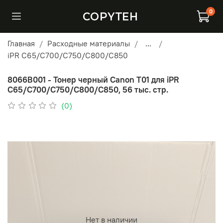
0
COPYTEH
Главная
Расходные материалы
...
iPR C65/C700/C750/C800/C850
8066B001 - Тонер черный Canon T01 для iPR
C65/C700/C750/C800/C850, 56 тыс. стр.
(0)
Нет в наличии