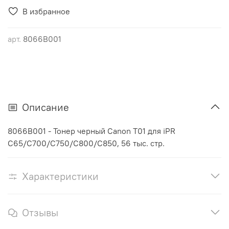
В избранное
арт.
8066B001
Описание
8066B001 - Тонер черный Canon T01 для iPR
C65/C700/C750/C800/C850, 56 тыс. стр.
Характеристики
Отзывы