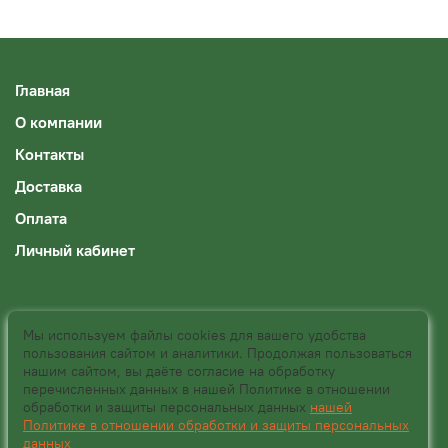
Главная
О компании
Контакты
Доставка
Оплата
Личный кабинет
Оферта и политика конфиденциальности
Мы используем файлы cookies для вашего удобства
пользования сайтом и аналитики. Продолжая пользоваться
Пользовательское соглашение
нашим сайтом, вы даёте согласие на обработку
перечисленных данных в нашей Политике в отношении
Условия обмена и возврата
обработки и защиты персональных данных
нашей
Политике в отношении обработки и защиты персональных
Блог
данных