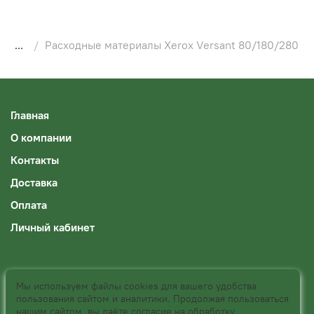
...
Расходные материалы Xerox Versant 80/180/280
Главная
О компании
Контакты
Доставка
Оплата
Личный кабинет
Оферта и политика конфиденциальности
Мы используем файлы cookies для вашего удобства
пользования сайтом и аналитики. Продолжая пользоваться
Пользовательское соглашение
нашим сайтом, вы даёте согласие на обработку