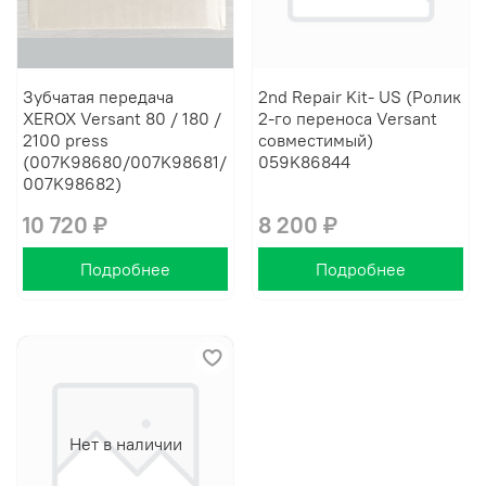
Зубчатая передача
2nd Repair Kit- US (Ролик
XEROX Versant 80 / 180 /
2-го переноса Versant
2100 press
совместимый)
(007K98680/007K98681/
059K86844
007K98682)
10 720 ₽
8 200 ₽
Подробнее
Подробнее
Нет в наличии