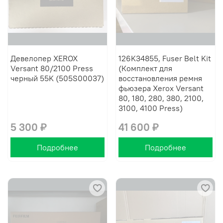
Девелопер XEROX
126K34855, Fuser Belt Kit
Versant 80/2100 Press
(Комплект для
черный 55K (505S00037)
восстановления ремня
фьюзера Xerox Versant
80, 180, 280, 380, 2100,
3100, 4100 Press)
5 300 ₽
41 600 ₽
Подробнее
Подробнее