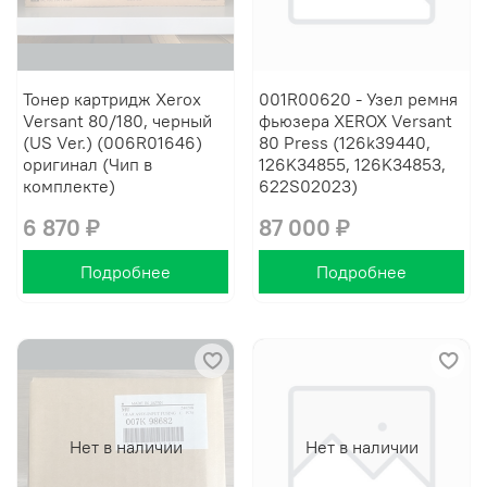
Тонер картридж Xerox
001R00620 - Узел ремня
Versant 80/180, черный
фьюзера XEROX Versant
(US Ver.) (006R01646)
80 Press (126k39440,
оригинал (Чип в
126K34855, 126K34853,
комплекте)
622S02023)
6 870 ₽
87 000 ₽
Подробнее
Подробнее
Нет в наличии
Нет в наличии