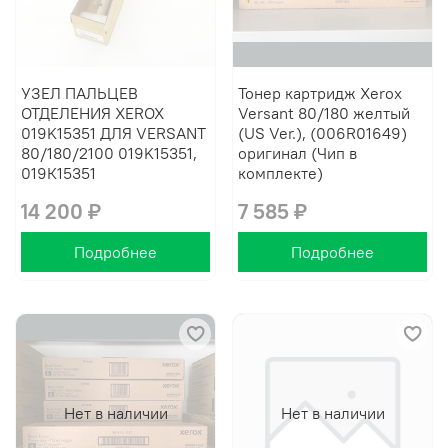
УЗЕЛ ПАЛЬЦЕВ
Тонер картридж Xerox
ОТДЕЛЕНИЯ XEROX
Versant 80/180 желтый
019K15351 ДЛЯ VERSANT
(US Ver.), (006R01649)
80/180/2100 019K15351,
оригинал (Чип в
019К15351
комплекте)
14 200 ₽
7 585 ₽
Подробнее
Подробнее
Нет в наличии
Нет в наличии